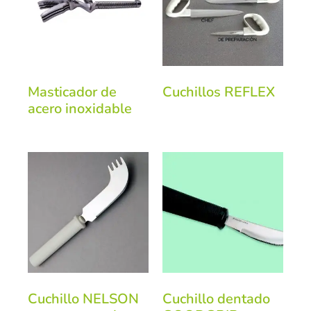
Masticador de
Cuchillos REFLEX
acero inoxidable
Cuchillo NELSON
Cuchillo dentado