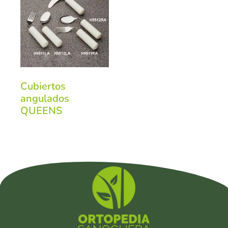
Cubiertos
angulados
QUEENS