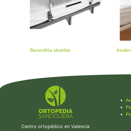
Barandilla abatible
Asider
Av
Po
Po
Centro ortopédico en Valencia