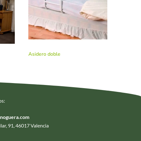
Asidero doble
os:
anoguera.com
lar, 91, 46017 Valencia