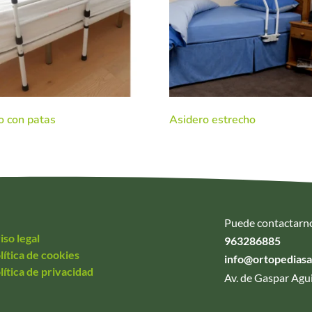
o con patas
Asidero estrecho
Puede contactarn
iso legal
963286885
lítica de cookies
info@ortopedias
lítica de privacidad
Av. de Gaspar Agui