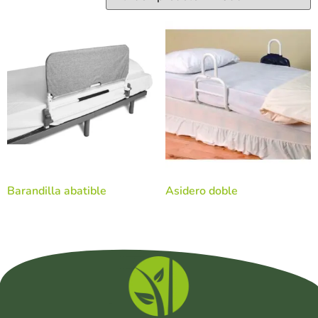
Barandilla abatible
Asidero doble