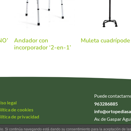
NO’
Andador con
Muleta cuadrípode
incorporador ‘2-en-1’
Puede contactarn
iso legal
963286885
lítica de cookies
info@ortopedias
lítica de privacidad
Av. de Gaspar Agui
uario. Si continúa navegando está dando su consentimiento para la aceptación de l