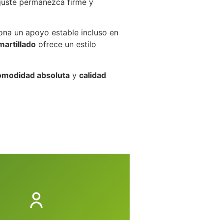
juste permanezca firme y
iona un apoyo estable incluso en
martillado
ofrece un estilo
omodidad absoluta
y
calidad