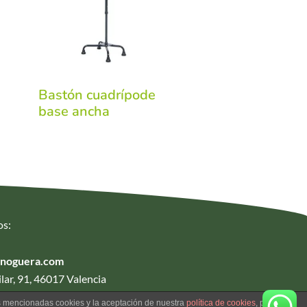
Bastón cuadrípode
base ancha
os:
anoguera.com
lar, 91, 46017 Valencia
as mencionadas cookies y la aceptación de nuestra
política de cookies
, pinche el