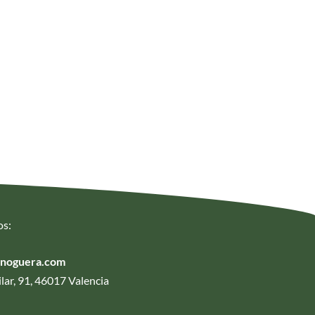
os:
anoguera.com
lar, 91, 46017 Valencia