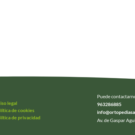
Puede contactarn
iso legal
963286885
lítica de cookies
info@ortopedias
lítica de privacidad
Av. de Gaspar Agui