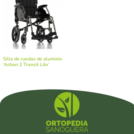
Silla de ruedas de aluminio
‘Action 2 Transit Lite’