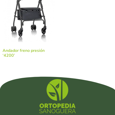
Andador freno presión
‘4200’