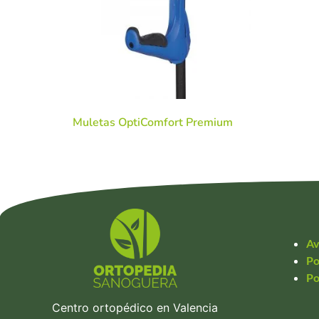
Muletas OptiComfort Premium
Av
Po
Po
Centro ortopédico en Valencia