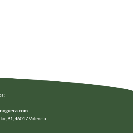
os:
anoguera.com
lar, 91, 46017 Valencia