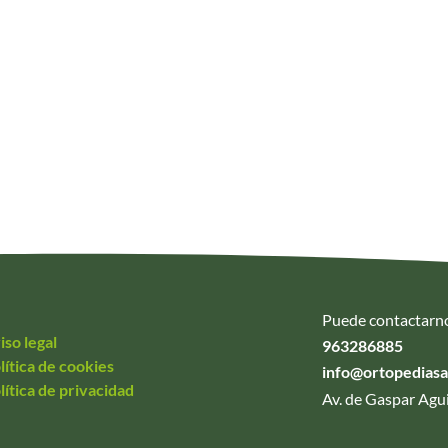
Puede contactarn
iso legal
963286885
lítica de cookies
info@ortopedias
lítica de privacidad
Av. de Gaspar Agui