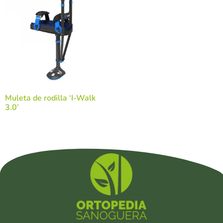
Muleta de rodilla ‘I-Walk
3.0’