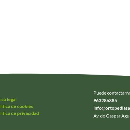
Puede contactarn
iso legal
963286885
lítica de cookies
info@ortopedias
lítica de privacidad
Av. de Gaspar Agui