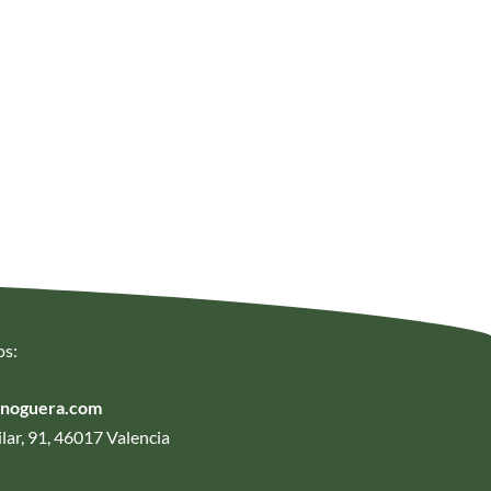
os:
anoguera.com
lar, 91, 46017 Valencia