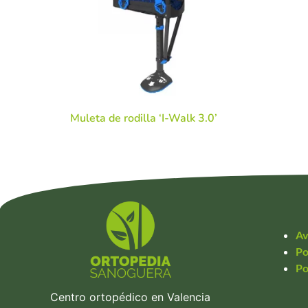
Muleta de rodilla ‘I-Walk 3.0’
Av
Po
Po
Centro ortopédico en Valencia