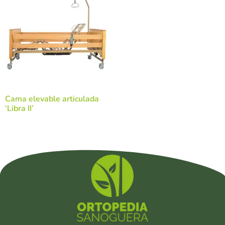
Cama elevable articulada
‘Libra II’